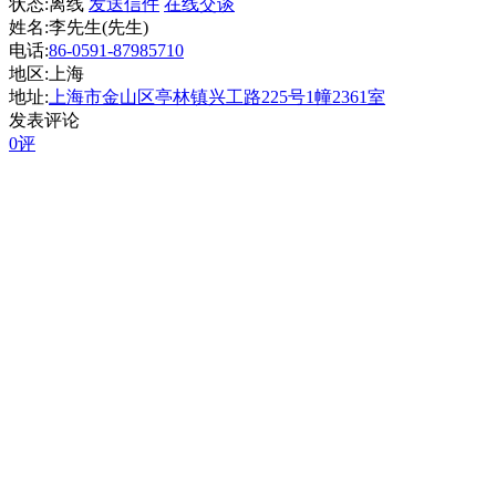
状态:
离线
发送信件
在线交谈
姓名:李先生(先生)
电话:
86-0591-87985710
地区:上海
地址:
上海市金山区亭林镇兴工路225号1幢2361室
发表评论
0评