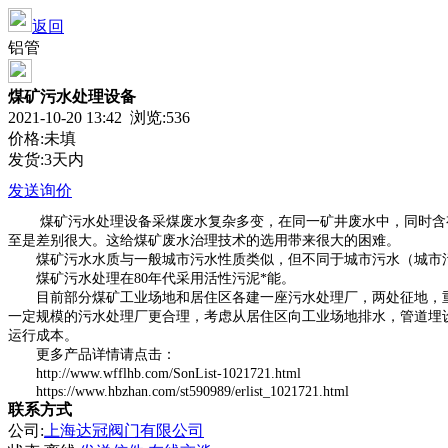
返回
铝管
煤矿污水处理设备
2021-10-20 13:42 浏览:
536
价格:未填
发货:3天内
发送询价
煤矿污水处理设备采煤废水复杂多变，在同一矿井废水中，同时含有
至是差别很大。这给煤矿废水治理技术的选用带来很大的困难。
煤矿污水水质与一般城市污水性质类似，但不同于城市污水（城市污
煤矿污水处理在80年代采用活性污泥*能。
目前部分煤矿工业场地和居住区各建一座污水处理厂，两处征地，重
一定规模的污水处理厂更合理，考虑从居住区向工业场地排水，管道埋
运行成本。
更多产品详情请点击：
http://www.wfflhb.com/SonList-1021721.html
https://www.hbzhan.com/st590989/erlist_1021721.html
联系方式
公司:
上海达冠阀门有限公司