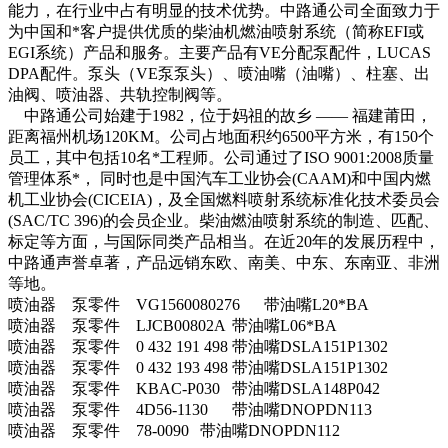
能力，在行业中占有明显的技术优势。中路通公司全面致力于
为中国和*客户提供优质的柴油机燃油喷射系统（简称EFI或
EGI系统）产品和服务。主要产品有VE分配泵配件，LUCAS
DPA配件。泵头（VE泵泵头）、喷油嘴（油嘴）、柱塞、出
油阀、喷油器、共轨控制阀等。
中路通公司始建于1982，位于妈祖的故乡 —— 福建莆田，
距离福州机场120KM。公司占地面积约6500平方米，有150个
员工，其中包括10名*工程师。公司通过了ISO 9001:2008质量
管理体系*， 同时也是中国汽车工业协会(CAAM)和中国内燃
机工业协会(CICEIA)，及全国燃料喷射系统标准化技术委员会
(SAC/TC 396)的会员企业。柴油燃油喷射系统的制造、匹配、
标定等方面，与国际同类产品相当。在近20年的发展历程中，
中路通声誉卓著，产品远销东欧、南美、中东、东南亚、非洲
等地。
喷油器
泵零件
VG1560080276
带油嘴L20*BA
喷油器
泵零件
LJCB00802A
带油嘴L06*BA
喷油器
泵零件
0 432 191 498
带油嘴DSLA151P1302
喷油器
泵零件
0 432 193 498
带油嘴DSLA151P1302
喷油器
泵零件
KBAC-P030
带油嘴DSLA148P042
喷油器
泵零件
4D56-1130
带油嘴DNOPDN113
喷油器
泵零件
78-0090
带油嘴DNOPDN112