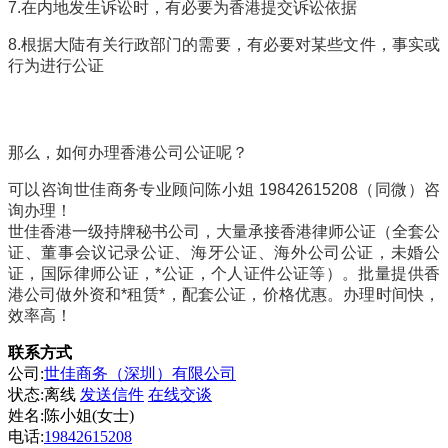
7.在内地发生诉讼时，有必要为香港提交诉讼依据
8.根据大陆有关行政部门的需要，有必要对某些文件，事实或
行为进行公证
那么，如何办理香港公司公证呢？
可以咨询世佳商务专业顾问陈小姐 19842615208（同微）咨
询办理！
世佳香港一级持牌秘书公司，大量承接香港律师公证（全套公
证、董事会议记录公证、海牙公证、海外公司公证，未婚公
证，国际律师公证，*公证，个人证件公证等）。批量提供香
港公司做外资和*租赁*，配套公证，价格优惠。办理时间快，
效率高！
联系方式
公司:
世佳商务（深圳）有限公司
状态:
离线
发送信件
在线交谈
姓名:陈小姐(女士)
电话:
19842615208