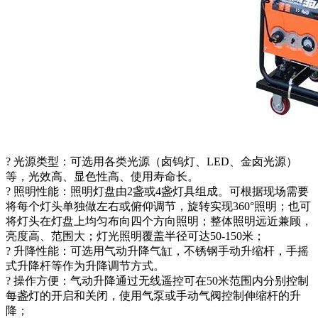
? 光源类型：可选用各类光源（卤钨灯、LED、金卤光源）
等，光效高、显色性高、使用寿命长。
? 照明性能：照明灯盘由2盏或4盏灯具组成。可根据现场需要
将每个灯头单独做左右或俯仰调节，旋转实现360°照明；也可
将灯头在灯盘上均匀布向四个方向照明；整体照明远近兼顾，
亮度高、范围大；灯光照明覆盖半径可达50-150米；
? 升降性能：可选用气动升降气缸，不锈钢手动升缩杆，手摇
式升降杆等作为升降调节方式。
? 操作方便：气动升降通过无线遥控可在50米范围内分别控制
每盏灯的开启和关闭，使用气泵或手动气阀控制伸缩杆的升
降；