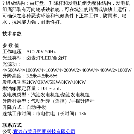
? 组成结构：由灯盘、升降杆和发电机组为整体结构，发电机
组底部装有万向轮或铁轨轮，可在坑洼的路面或铁轨上运行，
可确保在各种恶劣环境和气候条件下正常工作，防雨淋、喷
水，抗风能力强，耐磨性好。
技术参数
参 数 值
工作电压：AC220V 50Hz
光源类型：卤素灯/LED/金卤灯
光源功：
4×500W/4×1000W/4×100W/4×200W/2×400W/4×400W/2×1000W
升降高度：3.5米/4.5米/6米
发电机功率2KW/3KW/5KW/8KW/10KW
燃油箱额定容量：10L～25L
发电机类型：汽油发电机组/柴油发电机组
升降杆类型：气动升降（遥控）/手摇升降杆
升降方式：自动/手动
连续工作时间：市电供电（长时间）13h
联系方式
公司:
宜兴市荣升照明科技有限公司