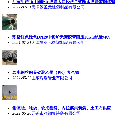
厂家生产10寸排吸泥胶管大口径法兰式输水胶管带钢丝
2021-07-21
天津景圣元橡塑制品有限公司
现货红色绿色DN19中频炉无碳胶管耐压10KG绝缘4KV
2021-07-21
天津景圣元橡塑制品有限公司
给水钢丝网骨架聚乙烯（PE）复合管
2021-05-29
山东辉瑞管业有限公司
集装袋、吨袋、软托盘袋、内拉筋集装袋、土工布供应
2021-05-26
无锡市翱翔集装袋有限公司