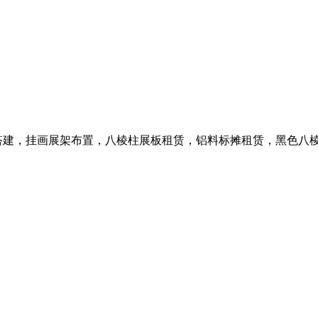
搭建，挂画展架布置，八棱柱展板租赁，铝料标摊租赁，黑色八