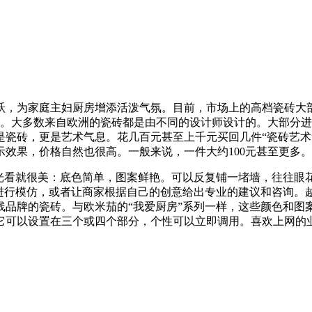
跃，为家庭主妇厨房增添活泼气氛。目前，市场上的高档瓷砖大
个性。大多数来自欧洲的瓷砖都是由不同的设计师设计的。大部分
是瓷砖，更是艺术气息。花几百元甚至上千元买回几件“瓷砖艺术
示效果，价格自然也很高。一般来说，一件大约100元甚至更多。
砖光看就很美：底色简单，图案鲜艳。可以反复铺一堵墙，往往眼
式进行模仿，或者让商家根据自己的创意给出专业的建议和咨询。
线品牌的瓷砖。与欧米茄的“我爱厨房”系列一样，这些颜色和图
。它可以设置在三个或四个部分，个性可以立即调用。喜欢上网