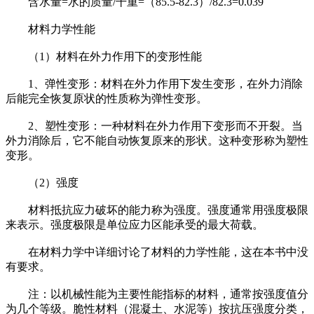
含水量=水的质量/干重=（85.5-82.3）/82.3=0.039
材料力学性能
（1）材料在外力作用下的变形性能
1、弹性变形：材料在外力作用下发生变形，在外力消除
后能完全恢复原状的性质称为弹性变形。
2、塑性变形：一种材料在外力作用下变形而不开裂。当
外力消除后，它不能自动恢复原来的形状。这种变形称为塑性
变形。
（2）强度
材料抵抗应力破坏的能力称为强度。强度通常用强度极限
来表示。强度极限是单位应力区能承受的最大荷载。
在材料力学中详细讨论了材料的力学性能，这在本书中没
有要求。
注：以机械性能为主要性能指标的材料，通常按强度值分
为几个等级。脆性材料（混凝土、水泥等）按抗压强度分类，