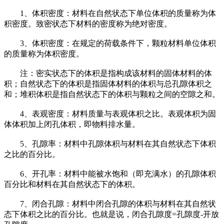
1、体积密度：材料在自然状态下单位体积的质量称为体
积密度。致密状态下材料的密度称为绝对密度。
3、体积密度：在规定的荷载条件下，颗粒材料单位体积
的质量称为体积密度。
注：密实状态下的体积是指构成该材料的固体材料的体
积；自然状态下的体积是指固体材料的体积与总孔隙体积之
和；堆积体积是指自然状态下的体积与颗粒之间的空隙之和。
4、表观密度：材料质量与表观体积之比。表观体积为固
体体积加上闭孔体积，即物料排水量。
5、孔隙率：材料中孔隙体积与材料在其自然状态下体积
之比的百分比。
6、开孔率：材料中能被水饱和（即充满水）的孔隙体积
百分比和材料在其自然状态下的体积。
7、闭合孔隙：材料中闭合孔隙的体积与材料在其自然状
态下体积之比的百分比。也就是说，闭合孔隙度=孔隙度-开放