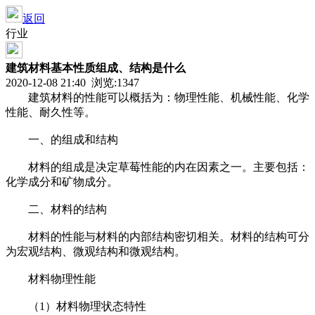
返回
行业
建筑材料基本性质组成、结构是什么
2020-12-08 21:40 浏览:
1347
建筑材料的性能可以概括为：物理性能、机械性能、化学
性能、耐久性等。
一、的组成和结构
材料的组成是决定草莓性能的内在因素之一。主要包括：
化学成分和矿物成分。
二、材料的结构
材料的性能与材料的内部结构密切相关。材料的结构可分
为宏观结构、微观结构和微观结构。
材料物理性能
（1）材料物理状态特性