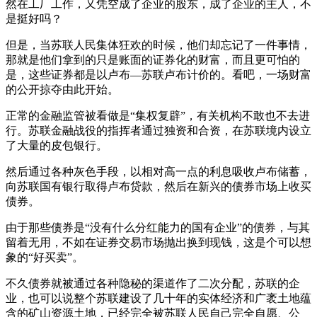
然在工厂工作，又凭空成了企业的股东，成了企业的主人，不
是挺好吗？
但是，当苏联人民集体狂欢的时候，他们却忘记了一件事情，
那就是他们拿到的只是账面的证券化的财富，而且更可怕的
是，这些证券都是以卢布—苏联卢布计价的。看吧，一场财富
的公开掠夺由此开始。
正常的金融监管被看做是“集权复辟”，有关机构不敢也不去进
行。苏联金融战役的指挥者通过独资和合资，在苏联境内设立
了大量的皮包银行。
然后通过各种灰色手段，以相对高一点的利息吸收卢布储蓄，
向苏联国有银行取得卢布贷款，然后在新兴的债券市场上收买
债券。
由于那些债券是“没有什么分红能力的国有企业”的债券，与其
留着无用，不如在证券交易市场抛出换到现钱，这是个可以想
象的“好买卖”。
不久债券就被通过各种隐秘的渠道作了二次分配，苏联的企
业，也可以说整个苏联建设了几十年的实体经济和广袤土地蕴
含的矿山资源土地，已经完全被苏联人民自己完全自愿、公