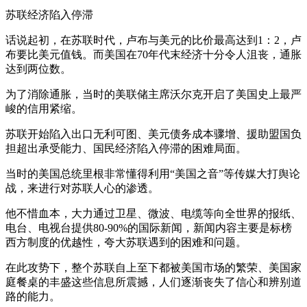
苏联经济陷入停滞
话说起初，在苏联时代，卢布与美元的比价最高达到1：2，卢
布要比美元值钱。而美国在70年代末经济十分令人沮丧，通胀
达到两位数。
为了消除通胀，当时的美联储主席沃尔克开启了美国史上最严
峻的信用紧缩。
苏联开始陷入出口无利可图、美元债务成本骤增、援助盟国负
担超出承受能力、国民经济陷入停滞的困难局面。
当时的美国总统里根非常懂得利用“美国之音”等传媒大打舆论
战，来进行对苏联人心的渗透。
他不惜血本，大力通过卫星、微波、电缆等向全世界的报纸、
电台、电视台提供80-90%的国际新闻，新闻内容主要是标榜
西方制度的优越性，夸大苏联遇到的困难和问题。
在此攻势下，整个苏联自上至下都被美国市场的繁荣、美国家
庭餐桌的丰盛这些信息所震撼，人们逐渐丧失了信心和辨别道
路的能力。