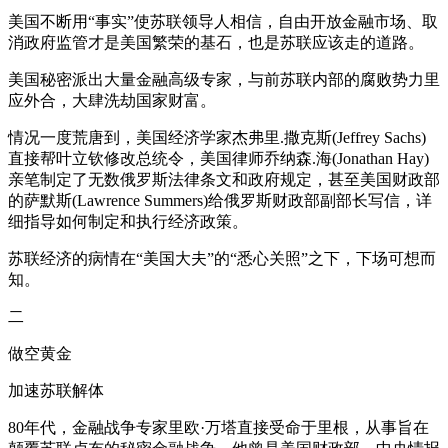
美国不断用“事实”使苏联领导人相信，自由开放金融市场、取
消政府监管才是美国繁荣的基石，也是苏联应该走的道路。
美国秘密派出大量金融高级专家，与前苏联内部的腐败势力里
应外合，大肆洗劫国家财富。
情况一度荒唐到，美国经济学家杰弗里.撒克斯(Jeffrey Sachs)
直接帮叶立钦修改总统令，美国律师乔纳森.海(Jo
nathan Hay)
亲笔制定了无数俄罗斯法律条文和政府规定，甚至美国财政部
的萨默斯(Lawrence Summers)给俄罗斯财政部副部长写信，详
细指导如何制定和执行经济政策。
苏联经济的病情在“美国大夫”的“悉心关照”之下，下场可想而
知。
二
做空黄金
加速苏联解体
80年代，金融战争专家里欧·万塔直接受命于里根，从事旨在