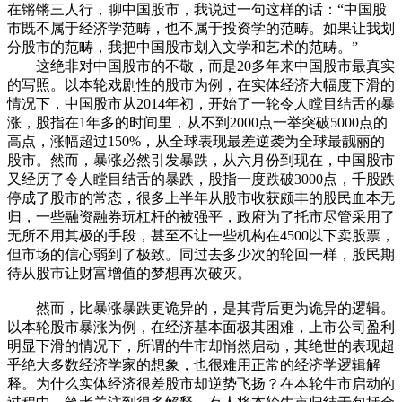
在锵锵三人行，聊中国股市，我说过一句这样的话：“中国股
市既不属于经济学范畴，也不属于投资学的范畴。如果让我划
分股市的范畴，我把中国股市划入文学和艺术的范畴。”
这绝非对中国股市的不敬，而是20多年来中国股市最真实
的写照。以本轮戏剧性的股市为例，在实体经济大幅度下滑的
情况下，中国股市从2014年初，开始了一轮令人瞠目结舌的暴
涨，股指在1年多的时间里，从不到2000点一举突破5000点的
高点，涨幅超过150%，从全球表现最差逆袭为全球最靓丽的
股市。然而，暴涨必然引发暴跌，从六月份到现在，中国股市
又经历了令人瞠目结舌的暴跌，股指一度跌破3000点，千股跌
停成了股市的常态，很多上半年从股市收获颇丰的股民血本无
归，一些融资融券玩杠杆的被强平，政府为了托市尽管采用了
无所不用其极的手段，甚至不让一些机构在4500以下卖股票，
但市场的信心弱到了极致。同过去多少次的轮回一样，股民期
待从股市让财富增值的梦想再次破灭。
然而，比暴涨暴跌更诡异的，是其背后更为诡异的逻辑。
以本轮股市暴涨为例，在经济基本面极其困难，上市公司盈利
明显下滑的情况下，所谓的牛市却悄然启动，其绝世的表现超
乎绝大多数经济学家的想象，也很难用正常的经济学逻辑解
释。为什么实体经济很差股市却逆势飞扬？在本轮牛市启动的