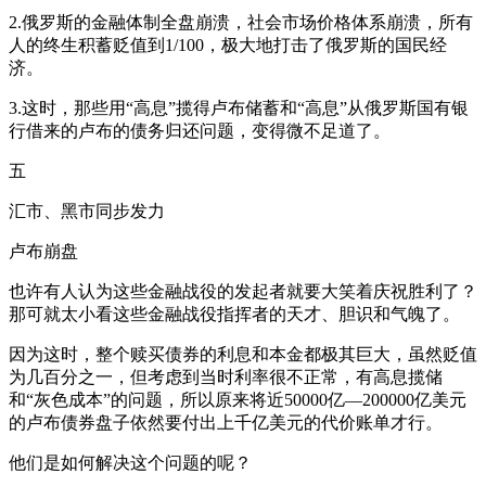
2.俄罗斯的金融体制全盘崩溃，社会市场价格体系崩溃，所有
人的终生积蓄贬值到1/100，极大地打击了俄罗斯的国民经
济。
3.这时，那些用“高息”揽得卢布储蓄和“高息”从俄罗斯国有银
行借来的卢布的债务归还问题，变得微不足道了。
五
汇市、黑市同步发力
卢布崩盘
也许有人认为这些金融战役的发起者就要大笑着庆祝胜利了？
那可就太小看这些金融战役指挥者的天才、胆识和气魄了。
因为这时，整个赎买债券的利息和本金都极其巨大，虽然贬值
为几百分之一，但考虑到当时利率很不正常，有高息揽储
和“灰色成本”的问题，所以原来将近50000亿—200000亿美元
的卢布债券盘子依然要付出上千亿美元的代价账单才行。
他们是如何解决这个问题的呢？