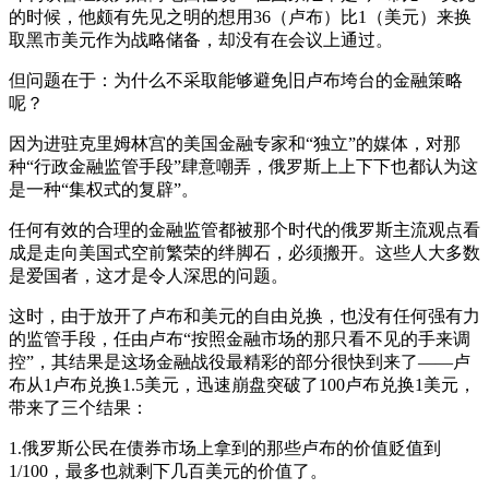
的时候，他颇有先见之明的想用36（卢布）比1（美元）来换
取黑市美元作为战略储备，却没有在会议上通过。
但问题在于：为什么不采取能够避免旧卢布垮台的金融策略
呢？
因为进驻克里姆林宫的美国金融专家和“独立”的媒体，对那
种“行政金融监管手段”肆意嘲弄，俄罗斯上上下下也都认为这
是一种“集权式的复辟”。
任何有效的合理的金融监管都被那个时代的俄罗斯主流观点看
成是走向美国式空前繁荣的绊脚石，必须搬开。这些人大多数
是爱国者，这才是令人深思的问题。
这时，由于放开了卢布和美元的自由兑换，也没有任何强有力
的监管手段，任由卢布“按照金融市场的那只看不见的手来调
控”，其结果是这场金融战役最精彩的部分很快到来了——卢
布从1卢布兑换1.5美元，迅速崩盘突破了100卢布兑换1美元，
带来了三个结果：
1.俄罗斯公民在债券市场上拿到的那些卢布的价值贬值到
1/100，最多也就剩下几百美元的价值了。