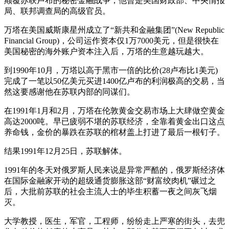
颠覆苏联卢布的秘密金融战争，他曾是美国财政部、中央情报
局、联邦调查局的高级官员。
万塔在美国威斯康星州成立了“新共和金融集团”(New Republic
Financial Group)，公司运作资本仅1万7000美元，但是很快在
美国秘密的海外账户资本注入后，万塔的生意越玩越大。
到1990年10月，万塔以高于黑市一倍的比价(28卢布比1美元)
完成了一笔以50亿美元买进1400亿卢布的利润极高的交易，当
然这要感谢他在苏联内部的同谋们。
在1991年1月和2月，万塔在伦敦黄金交易市场上大肆做空黄金
高达2000吨。早已疲弱不堪的苏联经济，全靠着黄金出口这点
养命钱，金价的暴跌在苏联的棺材盖上打进了最后一根钉子。
结果1991年12月25日，苏联解体。
1991年的冬天对俄罗斯人民来说是异常严酷的，俄罗斯经济体
在国际金融家开动的超级通货膨胀这部“财富绞肉机”碾过之
后，大批前苏联的社会主流人士的毕生积蓄一夜之间灰飞烟
灭。
大学教授，医生，军官，工程师，纷纷走上严寒的街头，去兜