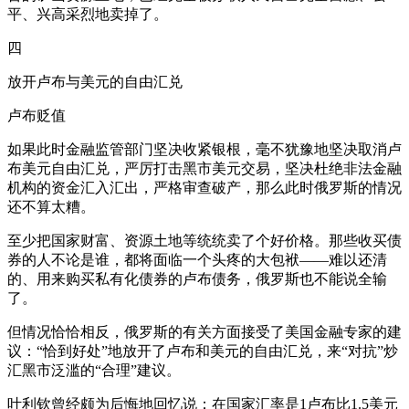
平、兴高采烈地卖掉了。
四
放开卢布与美元的自由汇兑
卢布贬值
如果此时金融监管部门坚决收紧银根，毫不犹豫地坚决取消卢
布美元自由汇兑，严厉打击黑市美元交易，坚决杜绝非法金融
机构的资金汇入汇出，严格审查破产，那么此时俄罗斯的情况
还不算太糟。
至少把国家财富、资源土地等统统卖了个好价格。那些收买债
券的人不论是谁，都将面临一个头疼的大包袱——难以还清
的、用来购买私有化债券的卢布债务，俄罗斯也不能说全输
了。
但情况恰恰相反，俄罗斯的有关方面接受了美国金融专家的建
议：“恰到好处”地放开了卢布和美元的自由汇兑，来“对抗”炒
汇黑市泛滥的“合理”建议。
叶利钦曾经颇为后悔地回忆说：在国家汇率是1卢布比1.5美元