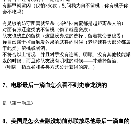
有藤甲就留闪（仅怕3火攻，别问我为何不留桃，你有桃子你
会不吃吗）
有足够的防守距离就留杀（3决斗3南蛮都是越距离杀人的）
对面有张辽这类的不留桃（偷了就是资敌）
队友也残血的留桃（这里没办法的选择，留着救命更稳妥）
你自己属于掉血触发效果的武将的时候（老牌魏将大部分都属
于此类）留桃或者酒。
不符合以上情况，并且对手没有连弩、明顺、没有其他技能爆
发的时候，而且你队友没有明桃的时候——才选择留酒。
（明牌，指五谷和各类方式公开获得的牌。）
7、电影最后一滴血怎么看不到史泰龙演的
是《第一滴血》
8、美国是怎么金融洗劫前苏联放尽他最后一滴血的