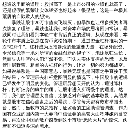
想通这里面的道理：股指高了，是上市公司的业绩也就高了，
还是虚假的繁荣让实体经济也好起来？很显然，这是一种极其
荒唐的自欺欺人的想法。
暴跌让股市20万市值灰飞烟灭，但暴跌也让很多投资者再
次恢复了理智，暴跌也让我们对资本市场的思考回归常识，暴
跌同时让我们看到本轮牛市背后真正的逻辑。从现在来看，本
轮牛市本质上就是在货币宽松预期下，通过资金杠杆推动的一
次“杠杆牛”。杠杆成为股指暴涨的最重要力量，在场外配资、
伞形信托等一系列所谓的金融创新的幌子下，泡沫疯狂生长，
然而失去理智的人们浑然不觉。而失去实体支撑的恐慌，以及
管理层野蛮、粗暴的去杠杆的行为，让这一切的努力都成空。
如果说暴涨是一种国家意志，暴跌无疑也是国家之手直接干预
的结果，在管理层去杠杆意图明显的情况下，中国股市的逻辑
已经发生了明显的变化。管理层异想天开的认为，通过降杠
杆，打断狂奔的疯牛的腿，让股市进入所谓慢牛的通道。然
而，我们的管理层太自信，太缺乏对市场的基本敬畏，其结果
就是股市在信心崩盘之后的暴跌，尽管每天都有救市举措出
台，然而，当救市的总指挥，证监会的主席助理被调查，作为
国有企业的国内第一大券商中信证券的高管大面积涉嫌内幕交
易，再次让中国的散户感受到这个市场“恐怖大片”的惊悚、跌
宕和不知道多深的黑水。