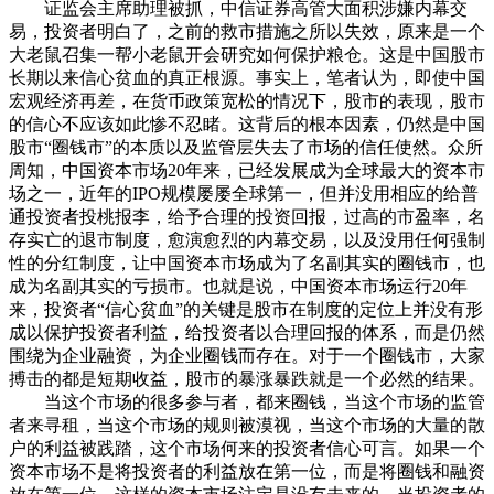
证监会主席助理被抓，中信证券高管大面积涉嫌内幕交
易，投资者明白了，之前的救市措施之所以失效，原来是一个
大老鼠召集一帮小老鼠开会研究如何保护粮仓。这是中国股市
长期以来信心贫血的真正根源。事实上，笔者认为，即使中国
宏观经济再差，在货币政策宽松的情况下，股市的表现，股市
的信心不应该如此惨不忍睹。这背后的根本因素，仍然是中国
股市“圈钱市”的本质以及监管层失去了市场的信任使然。众所
周知，中国资本市场20年来，已经发展成为全球最大的资本市
场之一，近年的IPO规模屡屡全球第一，但并没用相应的给普
通投资者投桃报李，给予合理的投资回报，过高的市盈率，名
存实亡的退市制度，愈演愈烈的内幕交易，以及没用任何强制
性的分红制度，让中国资本市场成为了名副其实的圈钱市，也
成为名副其实的亏损市。也就是说，中国资本市场运行20年
来，投资者“信心贫血”的关键是股市在制度的定位上并没有形
成以保护投资者利益，给投资者以合理回报的体系，而是仍然
围绕为企业融资，为企业圈钱而存在。对于一个圈钱市，大家
搏击的都是短期收益，股市的暴涨暴跌就是一个必然的结果。
当这个市场的很多参与者，都来圈钱，当这个市场的监管
者来寻租，当这个市场的规则被漠视，当这个市场的大量的散
户的利益被践踏，这个市场何来的投资者信心可言。如果一个
资本市场不是将投资者的利益放在第一位，而是将圈钱和融资