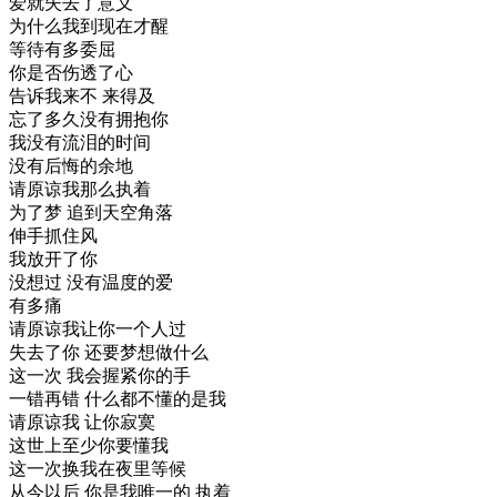
爱就失去了意义
为什么我到现在才醒
等待有多委屈
你是否伤透了心
告诉我来不 来得及
忘了多久没有拥抱你
我没有流泪的时间
没有后悔的余地
请原谅我那么执着
为了梦 追到天空角落
伸手抓住风
我放开了你
没想过 没有温度的爱
有多痛
请原谅我让你一个人过
失去了你 还要梦想做什么
这一次 我会握紧你的手
一错再错 什么都不懂的是我
请原谅我 让你寂寞
这世上至少你要懂我
这一次换我在夜里等候
从今以后 你是我唯一的 执着