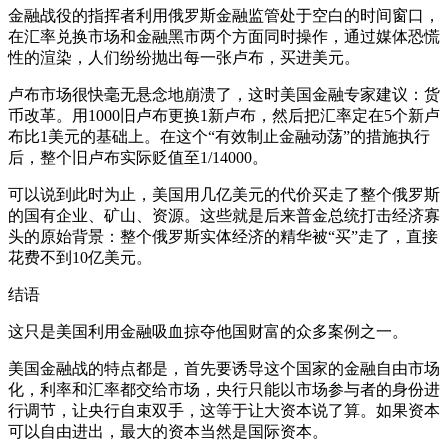
金融战役的指挥者利用俄罗斯金融监管处于空白的时间窗口，
在汇率兑换市场和金融黑市两个方面同时操作，通过媒体恐慌
性的渲染，人们纷纷抛出每一张卢布，买进美元。
卢布市场很快毫无悬念地崩溃了，这时美国金融专家建议：货
币改革。用1000旧卢布更换1新卢布，然后把汇率定在5个新卢
布比1美元的基础上。在这个“有效制止金融动荡”的措施执行
后，整个旧卢布实际贬值至1/14000。
可以说到此时为止，美国用几亿美元的代价买走了整个俄罗斯
的国有企业、矿山、资源。这些就是后来普金总统打击经济寡
头的原始背景：整个俄罗斯实体经济的精华被“买”走了，直接
花费不到10亿美元。
结语
这只是美国利用金融吸血掠夺他国财富的众多案例之一。
美国金融战的特点都是，首先要诱导这个国家的金融自由市场
化，利率和汇率都交给市场，央行只能以市场参与者的身份进
行调节，让央行自束双手，这等于让大资本说了算。如果资本
可以自由进出，最大的资本当然是国际资本。