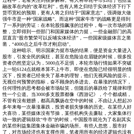
过程中，笔者关注到很多解释。有人将本轮牛市归结于包括金
融改革在内的“改革红利”，也有人将之归结于实体经济下行下
货币宽松的预期，更有人将之归结于“国家意志”，强调做大做
强牛市是一种“国家战略”。而这种“国家牛市”的战略更是得到
了一系列的旁证：在本轮股指飙涨的过程中，每一次市场的调
整，立即得到一些部门和国家媒体的力挺，一些金融部门的高
层直言“股市繁荣可以反哺实体经济”，一些国家级媒体言之凿
凿，“4000点之后牛市才刚启动”。
这种暗示、明示国家力挺市场的结果，便是资金大量进入
股市，引发全民的疯狂，甚至在危险迫在眉睫的时候，很多投
资者仍然坚定认为，5000点不足惧，本轮市场行情如果不突破
上一轮6124点就根本算不上牛市。即使在危险已经很明显的情
况下，投资者已经丧失了基本的理智，他们无视风险的提示，
无视任何预警的指标，奋不顾身的杀进去。在暴涨的情况下，
任何理性的思考都会被市场耻笑，但随后的暴跌给了规律和理
性一个公道。当3000多支股票都像《西游记》，个个都成精，
不管有没有翅膀，都高高飘扬在空中的时候，不由让人想起20
多年来每一次暴涨暴跌，投资者损失惨痛的历史。在某些人好
大喜功，某些媒体没有节操，某些机构失去廉耻，大家集体行
动一致的逻辑鼓吹“牛市”的时候，中国股市就沦为了名副其实
的某些利益集团集体金融诈骗的场所。有些人忽悠，股市好
了，对市场经济也有支撑作用，笔者用所有的经济逻辑也没有