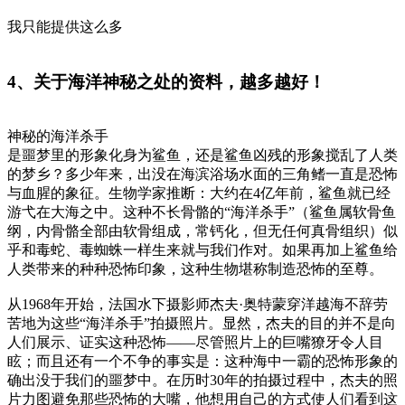
我只能提供这么多
4、关于海洋神秘之处的资料，越多越好！
神秘的海洋杀手
是噩梦里的形象化身为鲨鱼，还是鲨鱼凶残的形象搅乱了人类
的梦乡？多少年来，出没在海滨浴场水面的三角鳍一直是恐怖
与血腥的象征。生物学家推断：大约在4亿年前，鲨鱼就已经
游弋在大海之中。这种不长骨骼的“海洋杀手”（鲨鱼属软骨鱼
纲，内骨骼全部由软骨组成，常钙化，但无任何真骨组织）似
乎和毒蛇、毒蜘蛛一样生来就与我们作对。如果再加上鲨鱼给
人类带来的种种恐怖印象，这种生物堪称制造恐怖的至尊。
从1968年开始，法国水下摄影师杰夫·奥特蒙穿洋越海不辞劳
苦地为这些“海洋杀手”拍摄照片。显然，杰夫的目的并不是向
人们展示、证实这种恐怖——尽管照片上的巨嘴獠牙令人目
眩；而且还有一个不争的事实是：这种海中一霸的恐怖形象的
确出没于我们的噩梦中。在历时30年的拍摄过程中，杰夫的照
片力图避免那些恐怖的大嘴，他想用自己的方式使人们看到这