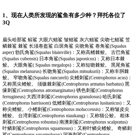
1、现在人类所发现的鲨鱼有多少种？拜托各位了
3Q
扁头哈那鲨 鲸鲨 大眼六鳃鲨 皱鳃鲨 灰六鳃鲨 尖吻七鳃鲨 笠
鳞棘鲨 棘鲨 长须卷盔鲨 白斑角鲨 尖吻角鲨 卷角鲨(Squalus
asper) 勃氏角鲨(Squalus blainville)：又称高鳍棘鲛。 古巴角鲨
(Squalus cubensis) 日本角鲨(Squalus japonicus)：又称日本棘
鲛。 大眼角鲨( Squalus megalops)：又称短吻棘鲛。 黑尾角鲨
(Squalus melanurus) 长吻角鲨(Squalus mitsukurii)：又称丰胴棘
鲛。 窄吻角鲨(Squalus rancureli) 尖鳍刺鲨(Centrophorus acus)：
又称黑尖鳍鲛。 须镞棘刺鲨(Centrophorus armatus barbatus) 黑
缘刺鲨(Centrophorus atromarginatus) 锈色刺鲨(Centrophorus
ferrugineus) 大西洋刺鲨(Centrophorus granulosus) 哈氏刺鲨
(Centrophorus harrissoni) 低鳍刺鲨(Centrophorus lusitanicus)：又
称尖鳍鲛。 小鳍刺鲨(Centrophorus moluccensis)：又称皱皮尖
鳍鲛。 台湾刺鲨(Centrophorus niaukang)：又称猫公鲛。 粗体
刺鲨(Centrophorus robustus) 南澳刺鲨(Centrophorus scalpratus)
叶鳞刺鲨(Centrophorus squamosus)：又称叶鳞尖鳍鲛。 奇鳞刺
鲨(Centrophorus squamulosus) 深海刺鲨(Centrophorus