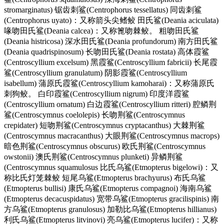
stromarginatus) 锯齿刺鲨(Centrophorus tessellatus) 同齿刺鲨
(Centrophorus uyato)：又称箭头尖鳍鲛 田氏鲨(Deania aciculata)
喙吻田氏鲨(Deania calcea)：又称篦吻棘鲛。 粗吻田氏鲨
(Deania histricosa) 深水田氏鲨(Deania profundorum) 南方田氏鲨
(Deania quadrispinosum) 长吻田氏鲨(Deania rostata) 高体霞鲨
(Centroscyllium excelsum) 黑霞鲨(Centroscyllium fabricii) 长尾霞
鲨(Centroscyllium granulatum) 阴影霞鲨(Centroscyllium
isabellum) 蒲原氏霞鲨(Centroscyllium kamoharai)：又称蒲原氏
刺狗鲛。 白印霞鲨(Centroscyllium nigrum) 印度洋霞鲨
(Centroscyllium ornatum) 白边霞鲨(Centroscyllium ritteri) 腔鳞荆
鲨(Centroscymnus coelolepis) 长吻荆鲨(Centroscymnus
crepidater) 短吻荆鲨(Centroscymnus cryptacanthus) 大棘荆鲨
(Centroscymnus macracanthus) 大眼荆鲨(Centroscymnus macrops)
暗色荆鲨(Centroscymnus obscurus) 欧氏荆鲨(Centroscymnus
owstonii) 澳氏荆鲨(Centroscymnus plunketi) 异鳞荆鲨
(Centroscymnus squamulosus 比氏乌鲨(Etmopterus bigelowi)：又
称比氏灯笼棘鲛 短尾乌鲨(Etmopterus brachyurus) 布氏乌鲨
(Etmopterus bullisi) 康氏乌鲨(Etmopterus compagnoi) 海南乌鲨
(Etmopterus decacuspidatus) 宽带乌鲨(Etmopterus gracilispinis) 南
方乌鲨(Etmopterus granulosus) 加勒比乌鲨(Etmopterus hillianus)
利氏乌鲨(Etmopterus litvinovi) 亮乌鲨(Etmopterus lucifer)：又称