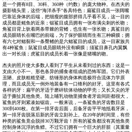
是一个拥有8目、30科、360种（约数）的庞大物种。在杰夫的
摄影镜头里，这些“海洋杀手”各具特色：扁鲨目成员一张阔嘴
巴靠近身体的后端，把细瘦的腹部挤得几乎看不见，这一目的
成员都是鳐鱼的近亲；锯鲨目成员拥有一张布满尖刺的长吻；
角鲨目背上驮着两条带棘的背鳍，也生有一张长吻；真鲨目的
成员眼睛长在嘴巴的前端，为了保护眼睛而生有三种瞬膜；拥
有六七对鳃裂和一条臀鳍的是六鳃鲨目的成员，这一目家族共
有4种鲨鱼；鼠鲨目成员眼睛外没有瞬膜；须鲨目鼻孔内翼飘
出一对长须；虎鲨目的成员长着一张像是猪嘴的吻。
杰夫的照片使大多数人看到了平生从未看到过的东西：这是一
支由大小不一、形色各异的捕食者组成的恐怖军团。它们外表
丑陋、皮肤粗糙坚硬、纺锤形的身体构造极符合流体力学原
理，而且成员无一例外地装备有一口锋利的好牙。这里有各式
各样的牙：扁平的牙适于磨碎软体动物的甲壳；又长又尖的牙
适于撕扯其他鱼类。陆上哺乳动物里捕食者牙齿间距都很大，
鲨鱼的牙则紧凑如锯齿。一般来说，一条鲨鱼的牙齿数目是
300到400枚。在第一排牙齿后面，后备牙齿平平地抵着牙床，
第一排牙齿脱落后新的牙齿立刻补上。在20年的时间里，有些
种类的鲨鱼竟会脱掉30万颗牙齿！所有的鲨鱼都没有其他鱼类
控制身体沉浮的鱼鳔。不过它们拥有一个巨大的肝脏（其重量