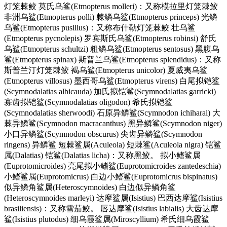
灯笼棘鲛 莫氏乌鲨(Etmopterus molleri)：又称模拉里灯笼棘鲛
非洲乌鲨(Etmopterus polli) 棘鳞乌鲨(Etmopterus princeps) 光鳞
乌鲨(Etmopterus pusillus)：又称布什勒灯笼棘鲛 壮乌鲨
(Etmopterus pycnolepis) 罗宾斯氏乌鲨(Etmopterus robinsi) 舒氏
乌鲨(Etmopterus schultzi) 粗鳞乌鲨(Etmopterus sentosus) 黑腹乌
鲨(Etmopterus spinax) 斯普兰乌鲨(Etmopterus splendidus)：又称
斯普兰汀灯笼棘鲛 褐乌鲨(Etmopterus unicolor) 夏威夷乌鲨
(Etmopterus villosus) 墨西哥乌鲨(Etmopterus virens) 白尾拟铠鲨
(Scymnodalatias albicauda) 加氏拟铠鲨(Scymnodalatias garricki)
寡齿拟铠鲨(Scymnodalatias oligodon) 希氏拟铠鲨
(Scymnodalatias sherwoodi) 石原异鳞鲨(Scymnodon ichiharai) 大
棘异鳞鲨(Scymnodon macracanthus) 黑异鳞鲨(Scymnodon niger)
小口异鳞鲨(Scymnodon obscurus) 尖齿异鳞鲨(Scymnodon
ringens) 异鳞鲨 短棘鲨属(Aculeola) 短棘鲨(Aculeola nigra) 铠鲨
属(Dalatias) 铠鲨(Dalatias licha)：又称黑鲛。 拟小鳍鲨属
(Euprotomicroides) 亮尾拟小鳍鲨(Euprotomicroides zantedeschia)
小鳍鲨属(Euprotomicrus) 白边小鳍鲨(Euprotomicrus bispinatus)
似异鳞角鲨属(Heteroscymnoides) 白边似异鳞角鲨
(Heteroscymnoides marleyi) 达摩鲨属(Isistius) 巴西达摩鲨(Isistius
brasiliensis)：又称雪茄鲛。 唇达摩鲨(Isistius labialis) 大齿达摩
鲨(Isistius plutodus) 细乌霞鲨属(Miroscyllium) 希氏细乌霞鲨