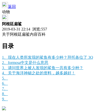
返回
动物
阿根廷扁鲨
2019-03-31 22:14 浏览:
557
关于阿根廷扁鲨内容百科
目录
1、现在人类所发现的鲨鱼有多少种？拜托各位了 3Q
2、formosa中文是什么意思
3、请问世界上被人发现的鲨鱼一共有多少种？
4、关于海洋神秘之处的资料，越多越好！
5、
6、
7、
8、
9、