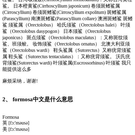
鲨。 日本橙黄鲨(Cirrhoscyllium japonicum) 卷须斑鳍鲨属
(Cirroscyllium) 卷须斑鳍鲨(Cirroscyllium expolitum) 斑鳍鲨属
(Parascyllium) 南澳斑鳍鲨(Parascyllium collare) 澳洲斑鳍鲨 斑鳍
鲨 须鲨属（Orectolobus） 哈氏须鲨（Orectolobus halei） 叶须
鲨（Orectolobus dasypogon） 日本须鲨（Orectolobus
japonicus） 斑点须鲨（Orectolobus maculatus）：又称斑纹须
鲨、班须鲛。 妆饰须鲨（Orectolobus ornatus） 北澳大利亚须
鲨（Orectolobus wardi） 鞋头鲨属（Sutorectus）又称疣背须鲨
属 鞋头鲨（Sutorectus tentaculatus）：又称疣背须鲨。 沃氏疣
背须鲨(Sutorectus wardi) 叶须鲨属(Eucrossorhinus) 叶须鲨 我只
能提供这么多
麻烦采纳，谢谢!
2、 formosa中文是什么意思
Formosa
英 [f
ɔ:
'm
əus
ə]
美 [f
ɔ:
'm
əus
ə]