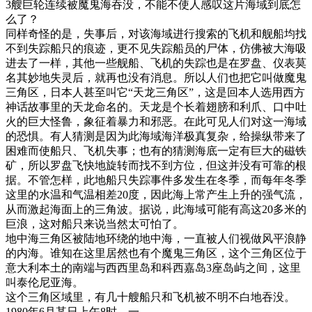
3艘巨轮连续被魔鬼海吞没，不能不使人感叹这片海域到底怎
么了？
同样奇怪的是，失事后，对该海域进行搜索的飞机和舰船均找
不到失踪船只的痕迹，更不见失踪船员的尸体，仿佛被大海吸
进去了一样，其他一些舰船、飞机的失踪也是在罗盘、仪表莫
名其妙地失灵后，就再也没有消息。所以人们也把它叫做魔鬼
三角区，日本人甚至叫它“天龙三角区”，这是回本人选用西方
神话故事里的天龙命名的。天龙是个长着翅膀和利爪、口中吐
火的巨大怪鲁，象征着暴力和邪恶。在此可见人们对这一海域
的恐惧。有人猜测是因为此海域海洋极真复杂，给操纵带来了
困难而使船只、飞机失事；也有的猜测海底一定有巨大的磁铁
矿，所以罗盘飞快地旋转而找不到方位，但这并没有可靠的根
据。不管怎样，此地船只失踪事件多发生在冬季，而每年冬季
这里的水温和气温相差20度，因此海上常产生上升的强气流，
从而激起海面上的三角波。据说，此海域可能有高这20多米的
巨浪，这对船只来说当然太可怕了。
地中海三角区被陆地环绕的地中海，一直被人们视做风平浪静
的内海。谁知在这里居然也有个魔鬼三角区，这个三角区位于
意大利本土的南端与西西里岛和科西嘉岛3座岛屿之间，这里
叫泰伦尼亚海。
这个三角区域里，有几十艘船只和飞机被不明不白地吞没。
1980年6月某日上午8时，一