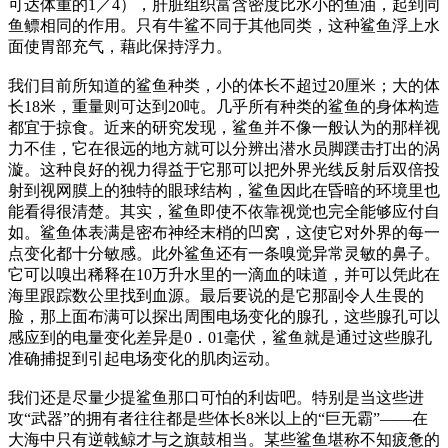
可达体重的1／4），肝脏组织富含密度比水小的鱼油，起到同
鱼鳔相同的作用。只有牛鲨不同于其他同类，这种鲨鱼浮上水
面使胃部充气，藉此保持浮力。
我们目前所知道的鲨鱼种类，小的体长不超过20厘米；大的体
长18米，重量则可达到20吨。几乎所有种类的鲨鱼的身体构造
都宜于掠食。近来的研究发现，鲨鱼并不像一般认为的那样视
力不佳，它在很远的地方就可以分辨出潜水员脚蹼击打出的涡
漩。这种良好的视力得益于它那可以把外界光线反射后双倍投
射到视网膜上的独特的眼球结构，鲨鱼因此在昏暗的环境里也
能看得很清楚。其实，鲨鱼即使不依靠视觉也完全能够应付自
如。鲨鱼体表满是密布神经末梢的凹窝，这使它对外界的每一
点变化都十分敏感。此外鲨鱼还有一条嗅觉异常灵敏的鼻子。
它可以嗅出稀释在10万升水里的一滴血的味道，并可以凭此在
海里跟踪数公里找到血源。最后要说的是它那副令人生畏的
脸，那上面布满可以探出周围电场变化的腺孔，这些腺孔可以
感应到的电量变化差异是0．01毫伏，鲨鱼就是通过这些腺孔
准确捕捉到引起电场变化的肌肉运动。
我们还是尽量少提鲨鱼那口可怕的利齿吧。特别是当这些进
攻“武器”的拥有者往往都是些体长8米以上的“巨无霸”——在
大海中只有逆戟鲸才与之旗鼓相当。某些鲨鱼堪称不知疲惫的