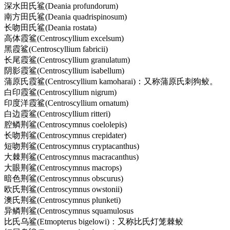
深水田氏鲨(Deania profundorum)
南方田氏鲨(Deania quadrispinosum)
长吻田氏鲨(Deania rostata)
高体霞鲨(Centroscyllium excelsum)
黑霞鲨(Centroscyllium fabricii)
长尾霞鲨(Centroscyllium granulatum)
阴影霞鲨(Centroscyllium isabellum)
蒲原氏霞鲨(Centroscyllium kamoharai)：又称蒲原氏刺狗鲛。
白印霞鲨(Centroscyllium nigrum)
印度洋霞鲨(Centroscyllium ornatum)
白边霞鲨(Centroscyllium ritteri)
腔鳞荆鲨(Centroscymnus coelolepis)
长吻荆鲨(Centroscymnus crepidater)
短吻荆鲨(Centroscymnus cryptacanthus)
大棘荆鲨(Centroscymnus macracanthus)
大眼荆鲨(Centroscymnus macrops)
暗色荆鲨(Centroscymnus obscurus)
欧氏荆鲨(Centroscymnus owstonii)
澳氏荆鲨(Centroscymnus plunketi)
异鳞荆鲨(Centroscymnus squamulosus
比氏乌鲨(Etmopterus bigelowi)：又称比氏灯笼棘鲛