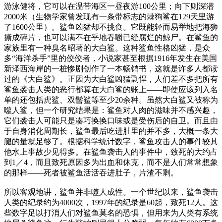
游泳健将，它可以在温带海区一昼夜游100公里；向下则深潜
2000米（生物学家曾发现有一条带标志的棘狗鲨在129天里游
了1600公里）。鲨鱼凶猛却不挑食。它既能轻而易举地把海狮
撕成碎片，也可以满不在乎地吞嚼已经腐烂的鲸尸。在鲨鱼的
家族里有一种臭名昭著的大白鲨。这种鲨鱼性格凶猛，是众
多“海洋杀手”里的佼佼者，小说家甚至根据1916年发生在美国
新泽西海岸的一桩惨剧创作了一本畅销书，这就是许多人都读
过的《大白鲨》。正因为大白鲨凶猛剽悍，人们差不多把所有
鲨鱼袭击人类的恶行都算在大白鲨的账上——即使应该列入名
单的还包括虎鲨、双髻鲨等至少20余种。虽然大白鲨又被称为
噬人鲨，但一个研究结果是：鲨鱼对人肉的滋味并不感兴趣，
它们袭击人可能只是凑巧换换口味或是受伤后的自卫。而且由
于自身消化周期长，鲨鱼最后吃进肚里的并不多，大概一条大
腿的量就足够了。根据科学统计数字，鲨鱼攻击人的事件较其
他水上事故少见得多。在鲨鱼袭击人的事件中，致死的大约占
到1／4，而且致死原因多为出血和休克，而不是人们常常想象
的那样——死者被鲨鱼活活吞进肚子，片渣不剩。
所以客观地讲，鲨鱼并非噬人成性。一个世纪以来，鲨鱼袭击
人类的纪录约为4000次，1997年的纪录是60起，致死12人。这
些数字足以打消人们对鲨鱼莫名的恐惧，但用来为人类有系统