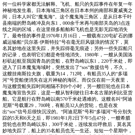
何一位科学家都无法解释。飞机、船只的失踪事件在年复一年
神秘地发生着。日本海域三角区在日本本州的南部和夏威夷之
间，日本人叫它“魔鬼海”。这个魔鬼海三角区，是从日本千叶
县南端的野岛崎冲及向东1，000余千米再与南部关岛的3点连
线之间的区域，在这里很多船舶和飞机也是无影无踪地消失
了。最奇怪的事件是1976年1月16日，一艘载有220屯矿石的挪
威运输船“贝尔基·伊斯特拉”号在毫无巨风骇浪的情况下，莫
名其妙地在这里失踪，并失踪得毫无痕迹；另外一些失踪船只
的记录，也表明它们都是奇怪地消失。1980年，一艘从美国洛
杉矶起航至我国青岛的货船，在野岛崎以东1，220千米处，即
进入了日本魔鬼海域时，突然发出了“sos”救援信号，不久，
这艘挂南斯拉夫旗，载重为14，712吨，有船员35人的“多瑙
河”号货船便消失在这片神秘的海区。而仅仅在前一天夜里，
与这艘货船失踪时间相隔不到9个小时，另一艘巨轮也在日本
魔鬼海宣告失踪，这是一艘从智利驶往日本名古屋的利比亚货
船。它是航行在野岛崎以南570千米处遇难的。这艘名叫“阿迪
尼斯”号载重29，700吨，有船员32人的货轮，也是在发
出“sos”信号后很快沉没的。“阿迪尼斯”号和“多瑙河”号分别失
踪的5天和6天之后，即1981年1月2日下午5点47分，一艘希腊
货轮也在野岛崎以东l，300千米处，连续发出呼救后，莫名其
妙地失踪了，船上的35名船员也无一生还。短短一个星期中，