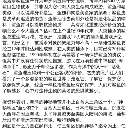
地屠杀鲨鱼这一行为辩护则显得十分脆弱。每年约有6000万条
鲨目生物被杀，并非因为它们对人类生命构成威胁。鲨鱼和猪
类似，可以说浑身都是宝：鱼翅和肉是美食家的菜肴；鲨鱼皮
是皮革商追逐的俏货；鱼肝油除去药用外还是制造化妆品的辅
料；鲨鱼胃可以提取抗癌物质……具有如此重要经济价值的生
物怎么不令人垂涎？估计在上个世纪90年代末，人类捕杀的鲨
鱼总重达80万吨。在欧洲，法国以1.8万吨的捕杀量居欧洲之
首。相形之下，被捕杀对象的繁殖力却不高：一条雄性鲨鱼要
经过12年才能达到性成熟。在人类的捕杀下，目前已有20种鲨
鱼濒临绝迹。1999年年初在罗马签署了一项保护鲨鱼的协议，
但其中并没有任何实质性措施。游弋在万顷碧波中神秘的“海
洋杀手”，形态万千却命运多蹇。作为海洋中的又一种“活化
石”，鲨鱼理应得到一个公正客观的评价。杰夫的照片让人们
看到了一个多姿多彩的鲨鱼世界，走近它、了解它、保护它，
就像保护大象、鲸鱼一样也给鲨鱼应有的保护。人们对鲨鱼的
了解越多，心中对这种生物的莫名的恐惧就越少。
据资料表明，海洋的神秘地带并不止百慕大三角区一个，“神
秘地区”至少有7个。百慕大三角区、日本海域三角区、沉没在
大西洋岛附近海域、太平洋夏威夷至美国大陆间的海域、葡萄
牙沿海和非洲东南部海域、哈特勒斯角。
到底是什么力量在起作用，使三角区如此神秘？迄今为止，任