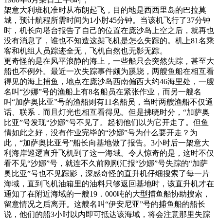
架意大利班机准时从布朗起飞，目的地是西西里岛的巴拉莫
城，预计航程所需时间为1小肘45分钟。当该机飞行了37分钟
时，机长向塔台报告了自己的位置在庞沙岛上空之后，就再也
没有消息了，谁也不知造这架飞机是怎么失踪的。机上81名乘
客和机组人员踪迹全无，飞机自然也无影无踪。
更奇怪的是在风平浪静的海上，一些船只会突然失踪，甚至大
船也不例外。最近一次失踪事件颇为蹊跷，两艘鱼船在相互看
得见的海上捕鱼，地点在庞沙岛西南偏西大约46海里处，一艘
名叫“沙娜”号的渔船上有8名船员在紧张作业，而另一艘名
叫“加萨奥比亚”号的渔船则有11名船员，当时两艘渔船不仅通
话、联系．而且灯光也相互看得见。但是拂晓时分，“加萨奥
比亚”号发现“沙娜”号不见了。起初他们以为它开走了。但鱼
情如此之好，没有作业完毕的“沙娜”号为什么要开走？为
此，“加萨奥比亚号”船长向基地做了报告。3小时后一架意大
利海岸巡逻直升飞机到了这一海域。令人惊奇的是，这时不仅
看不见“沙娜”号，就连不久前刚刚汇报“沙娜”号失踪的“加萨
奥比亚”号也不见踪影，深感奇怪的直升机仔细搜索了每一片
海域，直到飞机油箱里的油料只够返回基地时，该直升机才在
通知了在附近海域的一艘19．000吨的大型捕鱼船协助搜索，
留意情况之后离开。这艘名叫“伊安尼亚”号的捕鱼船的船长
说，他们的船3小时以内即可抵达该海域，将会注意那里失踪