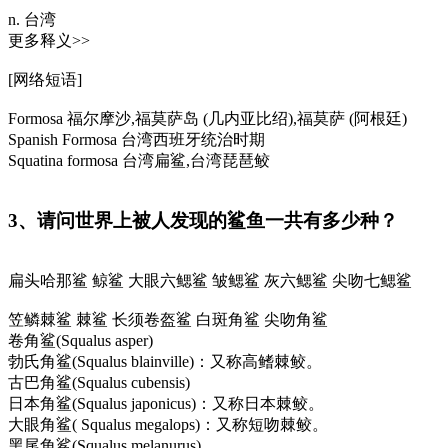
n. 台湾
更多释义>>
[网络短语]
Formosa 福尔摩沙,福莫萨岛 (几内亚比绍),福莫萨 (阿根廷)
Spanish Formosa 台湾西班牙统治时期
Squatina formosa 台湾扁鲨,台湾琵琶鲛
3、请问世界上被人发现的鲨鱼一共有多少种？
扁头哈那鲨 鲸鲨 大眼六鳃鲨 皱鳃鲨 灰六鳃鲨 尖吻七鳃鲨
笠鳞棘鲨 棘鲨 长须卷盔鲨 白斑角鲨 尖吻角鲨
卷角鲨(Squalus asper)
勃氏角鲨(Squalus blainville)：又称高鳍棘鲛。
古巴角鲨(Squalus cubensis)
日本角鲨(Squalus japonicus)：又称日本棘鲛。
大眼角鲨( Squalus megalops)：又称短吻棘鲛。
黑尾角鲨(Squalus melanurus)