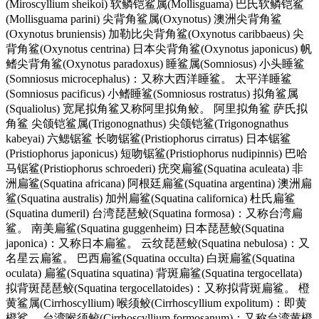
(Miroscyllium sheikoi) 软鳞铠鲨属(Mollisguama) 巴氏软鳞铠鲨
(Mollisguama parini) 尖背角鲨属(Oxynotus) 澳洲尖背角鲨
(Oxynotus bruniensis) 加勒比尖背角鲨(Oxynotus caribbaeus) 尖
背角鲨(Oxynotus centrina) 日本尖背角鲨(Oxynotus japonicus) 帆
鳍尖背角鲨(Oxynotus paradoxus) 睡鲨属(Somniosus) 小头睡鲨
(Somniosus microcephalus)：又称大西洋睡鲨。 太平洋睡鲨
(Somniosus pacificus) 小鳍睡鲨(Somniosus rostratus) 拟角鲨属
(Squaliolus) 宽尾拟角鲨又称阿里拟角鲛。 阿里拟角鲨 萨氏拟
角鲨 尖颌铠鲨属(Trigonognathus) 尖颌铠鲨(Trigo
nognathus
kabeyai) 六鳃锯鲨 长吻锯鲨(Pristiophorus cirratus) 日本锯鲨
(Pristiophorus japonicus) 短吻锯鲨(Pristiophorus nudipinnis) 巴哈
马锯鲨(Pristiophorus schroederi) 疣突扁鲨(Squatina aculeata) 非
洲扁鲨(Squatina africana) 阿根廷扁鲨(Squatina argentina) 澳洲扁
鲨(Squatina australis) 加州扁鲨(Squatina californica) 杜氏扁鲨
(Squatina dumeril) 台湾琵琶鲛(Squatina formosa)：又称台湾扁
鲨。 南美扁鲨(Squatina guggenheim) 日本琵琶鲛(Squatina
japonica)：又称日本扁鲨。 云纹琵琶鲛(Squatina nebulosa)：又
名星云扁鲨。 巴西扁鲨(Squatina occulta) 白斑扁鲨(Squatina
oculata) 扁鲨(Squatina squatina) 背斑扁鲨(Squatina tergocellata)
拟背斑琵琶鲛(Squatina tergocellatoides)：又称拟背斑扁鲨。 橙
黄鲨属(Cirrhoscyllium) 喉须鲛(Cirrhoscyllium expolitum)：即黄
橙鲨。 台湾喉须鲛(Cirrhoscyllium formosanum)：又称台湾黄橙