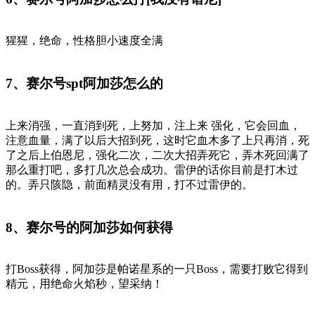
猩猩，绝命，性格胆小速度全满
7、赛尔号spt阿加莎怎么的
上来消强，一直消到死，上努加，注上来 强化，它会回血，
注意血量，满了以后大招到死，这时它血木多了上只再消，死
了之后上伯恩尼，强化二次，二次大招弄死它，弄木死回满了
那么重打吧，多打几次总会成功。雷伊的话你目前是打木过
的。弄只陔隐，前面精灵没有用，打不过雷伊的。
8、赛尔号的阿加莎如何获得
打Boss获得，阿加莎是帕诺星系的一只Boss，需要打败它得到
精元，用绝命火焰秒，望采纳！