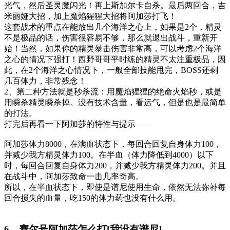
光气，然后圣灵魔闪光！再上斯加尔卡自杀。最后两回合，吉
米丽娅大招，加上魔焰猩猩大招将阿加莎打飞！
这套战术的重点在能放出几个海洋之心上，如果是2个，精灵
不是极品的话，伤害很容易不够，那么就退出战斗，重新开
始！当然，如果你的精灵暴击伤害非常高，可以考虑2个海洋
之心的情况下强打！西野哥哥平时练的精灵不太注重极品，因
此，在2个海洋之心情况下，一般全部技能甩完，BOSS还剩
几百体力，非常残念！
2、第二种方法就是秒杀流：用魔焰猩猩的绝命火焰秒，或是
用瞬杀精灵瞬杀掉。没有技术含量，看运气，但是也是最简单
的打法。
打完后再看一下阿加莎的特性与提示——
阿加莎体力8000，在满血状态下，每回合回复自身体力100，
并减少我方精灵体力100。在半血（体力降低到4000）以下
时，每回合回复自身体力200，并减少我方精灵体力200。并且
在战斗中，阿加莎致命一击几率奇高。
所以，在半血状态下，即使是谱尼使用生命，依然无法弥补每
回合损失的血量，吃150的体力药也没有什么用。
6、赛尔号阿加莎怎么打[我没有谱尼]