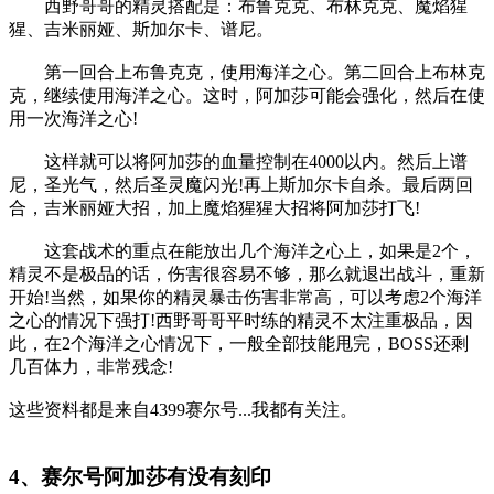
西野哥哥的精灵搭配是：布鲁克克、布林克克、魔焰猩
猩、吉米丽娅、斯加尔卡、谱尼。
第一回合上布鲁克克，使用海洋之心。第二回合上布林克
克，继续使用海洋之心。这时，阿加莎可能会强化，然后在使
用一次海洋之心!
这样就可以将阿加莎的血量控制在4000以内。然后上谱
尼，圣光气，然后圣灵魔闪光!再上斯加尔卡自杀。最后两回
合，吉米丽娅大招，加上魔焰猩猩大招将阿加莎打飞!
这套战术的重点在能放出几个海洋之心上，如果是2个，
精灵不是极品的话，伤害很容易不够，那么就退出战斗，重新
开始!当然，如果你的精灵暴击伤害非常高，可以考虑2个海洋
之心的情况下强打!西野哥哥平时练的精灵不太注重极品，因
此，在2个海洋之心情况下，一般全部技能甩完，BOSS还剩
几百体力，非常残念!
这些资料都是来自4399赛尔号...我都有关注。
4、赛尔号阿加莎有没有刻印