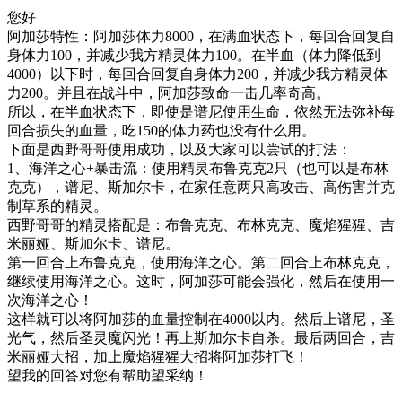
您好
阿加莎特性：阿加莎体力8000，在满血状态下，每回合回复自
身体力100，并减少我方精灵体力100。在半血（体力降低到
4000）以下时，每回合回复自身体力200，并减少我方精灵体
力200。并且在战斗中，阿加莎致命一击几率奇高。
所以，在半血状态下，即使是谱尼使用生命，依然无法弥补每
回合损失的血量，吃150的体力药也没有什么用。
下面是西野哥哥使用成功，以及大家可以尝试的打法：
1、海洋之心+暴击流：使用精灵布鲁克克2只（也可以是布林
克克），谱尼、斯加尔卡，在家任意两只高攻击、高伤害并克
制草系的精灵。
西野哥哥的精灵搭配是：布鲁克克、布林克克、魔焰猩猩、吉
米丽娅、斯加尔卡、谱尼。
第一回合上布鲁克克，使用海洋之心。第二回合上布林克克，
继续使用海洋之心。这时，阿加莎可能会强化，然后在使用一
次海洋之心！
这样就可以将阿加莎的血量控制在4000以内。然后上谱尼，圣
光气，然后圣灵魔闪光！再上斯加尔卡自杀。最后两回合，吉
米丽娅大招，加上魔焰猩猩大招将阿加莎打飞！
望我的回答对您有帮助望采纳！